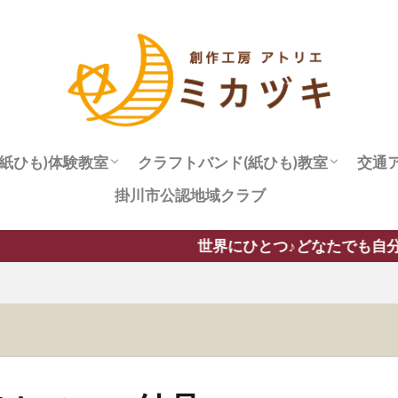
紙ひも)体験教室
クラフトバンド(紙ひも)教室
交通
掛川市公認地域クラブ
お申込み
教室のルール
プライバシーポリシー
世界にひとつ♪どなたでも自分好みの作品が必ず作ることが